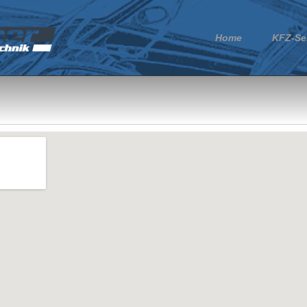
Home
KFZ-Se