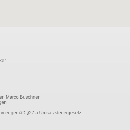
ker
ter: Marco Buschner
ngen
ummer gemäß §27 a Umsatzsteuergesetz: